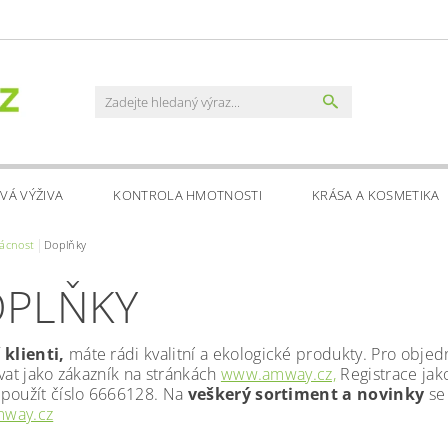
VÁ VÝŽIVA
KONTROLA HMOTNOSTI
KRÁSA A KOSMETIKA
ácnost
Doplňky
PLŇKY
 klienti,
máte rádi kvalitní a ekologické produkty. Pro obj
ovat jako zákazník na stránkách
www.amway.cz,
Registrace jak
použít číslo 6666128. Na
veškerý sortiment a novinky
se 
way.cz