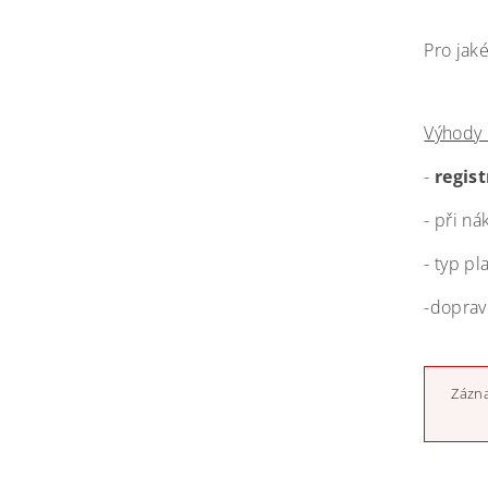
Pro jak
Výhody 
-
regis
- při n
- typ pl
-doprav
Zázna