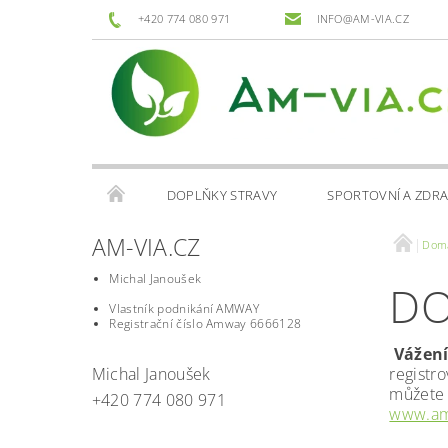
+420 774 080 971
INFO@AM-VIA.CZ
DOPLŇKY STRAVY
SPORTOVNÍ A ZDRA
AM-VIA.CZ
Dom
Michal Janoušek
DO
Vlastník podnikání AMWAY
Registrační číslo Amway 6666128
Vážení
Michal Janoušek
registr
můžete 
+420 774 080 971
www.am