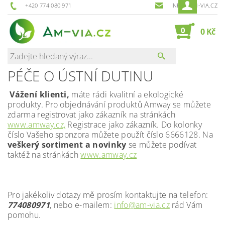
+420 774 080 971
INFO@AM-VIA.CZ
0
0 Kč
PÉČE O ÚSTNÍ DUTINU
Vážení klienti,
máte rádi kvalitní a ekologické
produkty. Pro objednávání produktů Amway se můžete
zdarma registrovat jako zákazník na stránkách
www.amway.cz,
Registrace jako zákazník. Do kolonky
číslo Vašeho sponzora můžete použít číslo 6666128. Na
veškerý sortiment a novinky
se můžete podívat
taktéž na stránkách
www.amway.cz
Pro jakékoliv dotazy mě prosím kontaktujte na telefon:
774080971
, nebo e-mailem:
info@am-via.cz
rád Vám
pomohu.