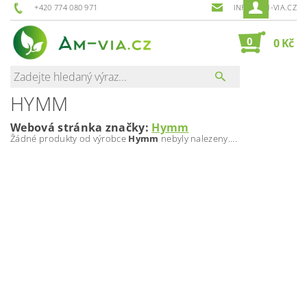
+420 774 080 971
INFO@AM-VIA.CZ
0
0 Kč
HYMM
Webová stránka značky:
Hymm
Žádné produkty od výrobce
Hymm
nebyly nalezeny....