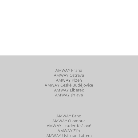
AMWAY Praha
AMWAY Ostrava
AMWAY Plzeň
AMWAY České Budějovice
AMWAY Liberec
AMWAY Jihlava
AMWAY Brno
AMWAY Olomouc
AMWAY Hradec Králové
AMWAY Zlín
AMWAY Ústí nad Labem