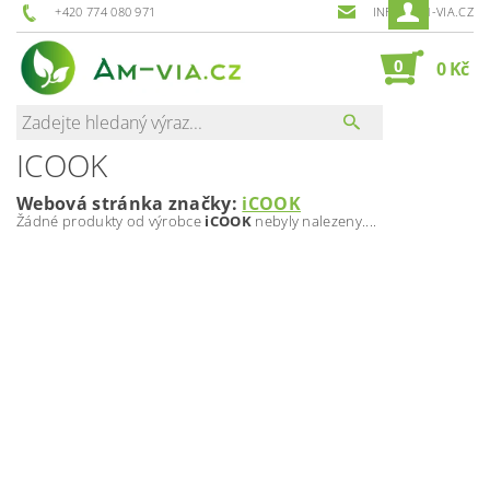
+420 774 080 971
INFO@AM-VIA.CZ
0
0 Kč
ICOOK
Webová stránka značky:
iCOOK
Žádné produkty od výrobce
iCOOK
nebyly nalezeny....