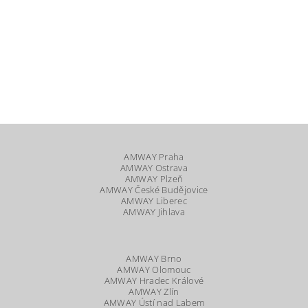
AMWAY Praha
AMWAY Ostrava
AMWAY Plzeň
AMWAY České Budějovice
AMWAY Liberec
AMWAY Jihlava
AMWAY Brno
AMWAY Olomouc
AMWAY Hradec Králové
AMWAY Zlín
AMWAY Ústí nad Labem